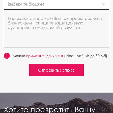
Выберите бюджет
Можно
приложить документ
(.doc, .pdf, .xls до 50 мб)
Отправить запрос
Хотите превратить Вашу